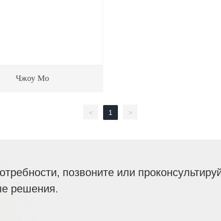
Чжоу Мо
<
1
>
потребности, позвоните или проконсультиру
е решения.