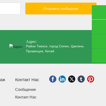
Отправить сообщение
+86 0434-3203958
jlkdnj@163.com
Адрес:
Район Тиекси, город Сипин, Цзилинь
Провинция, Китай
даж
Контакт Нас
Сообщение
Контакт Нас